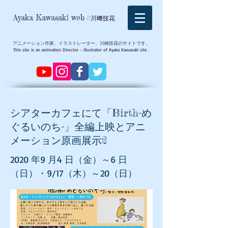
Ayaka Kawasaki web
//川﨑技花
アニメーション作家、イラストレーター、川崎技花のサイトです。
This site is an animation Director - illustrator of Ayaka Kawasaki site .
シアターカフェにて「Birth-め
ぐるいのち-」全編上映とアニ
メーション原画展示2
2020 年9 月4 日（金）～6 日
（日）・9/17（木）～20（日）