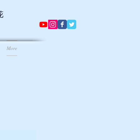
花
。
More